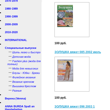
1970-1979
1980-1989
1990-1999
2000-2009
2010-2020
INTERNATIONAL
100 руб.
Специальные выпуски
—
ЗОЛУШКА вяжет 085 2002 июль
Шить легко и быстро
—
Детская мода
—
Fashion plus (мода для
полных)
—
Мода для невысоких
—
Блузы - Юбки - Брюки
—
Филейное вязание
—
Вязание крючком
—
Вышивка Крестом
—
Разные
100 руб.
Верена (Verena)
ANNA BURDA Spaß an
ЗОЛУШКА вяжет 096 2003 1
Handarbeiten