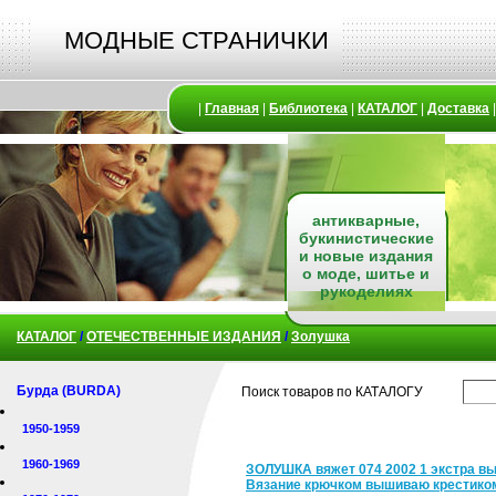
МОДНЫЕ СТРАНИЧКИ
|
Главная
|
Библиотека
|
КАТАЛОГ
|
Доставка
антикварные,
букинистические
и новые издания
о моде, шитье и
рукоделиях
КАТАЛОГ
/
ОТЕЧЕСТВЕННЫЕ ИЗДАНИЯ
/
Золушка
Бурда (BURDA)
Поиск товаров по КАТАЛОГУ
1950-1959
1960-1969
ЗОЛУШКА вяжет 074 2002 1 экстра в
Вязание крючком вышиваю крестико