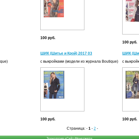
100 руб.
100 руб.
ШИК (Шитье и Крой) 2017 03
ШИК (Шит
ique)
с выкройками (модели из журнала Boutique)
с выкрой
100 руб.
100 руб.
Страница: -
1
-
2
-
Технология «Сайт-Менеджер»