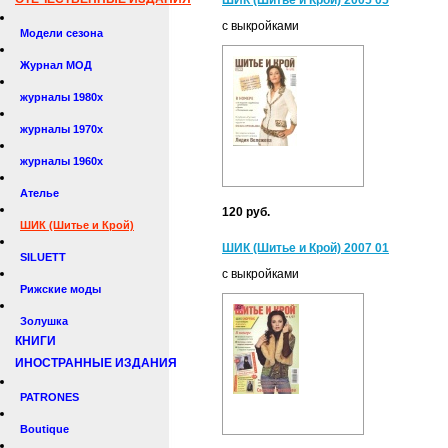
ШИК (Шитье и Крой) 2005 05
с выкройками
Модели сезона
Журнал МОД
журналы 1980х
журналы 1970х
журналы 1960х
Ателье
120 руб.
ШИК (Шитье и Крой)
ШИК (Шитье и Крой) 2007 01
SILUETT
с выкройками
Рижские моды
Золушка
КНИГИ
ИНОСТРАННЫЕ ИЗДАНИЯ
PATRONES
Boutique