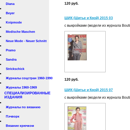
120 руб.
Diana
Beyer
ШИК (Шитье и Крой) 2015 03
Knipmode
с выкройками (модели из журнала Bout
Modische Maschen
Neue Mode - Neuer Schnitt
Pramo
Sandra
Strickschick
Журналы соцстран 1960-1990
120 руб.
Журналы 1960-1969
ШИК (Шитье и Крой) 2015 07
СПЕЦИАЛИЗИРОВАННЫЕ
ИЗДАНИЯ
с выкройками (модели из журнала Bout
Журналы по вязанию
Пэчворк
Вязание крючком