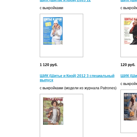
ШИК (Шитье и Крой) 2005 12
ШИК (Шит
с выкройками
с выкрой
1 120 руб.
120 руб.
ШИК (Шитье и Крой) 2012 3 специальный
ШИК (Шит
выпуск
с выкрой
с выкройками (модели из журнала Patrones)