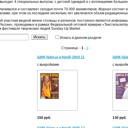
д выходит 4 специальных выпуска: с детской одеждой и с коллекциями больших
личивался и составляет сегодня почти 70 000 экземпляров. Журнал состоит из
калами, при этом за последние несколько лет увеличился объем редакционных
й участник модной жизни столицы и регионов: постоянно является информа
 России», проводимых в рамках Федеральной оптовой ярмарки «Текстильлегп
фестиваля творческих людей Sunday Up Market.
Искать в данном разделе
Страница: -
1
-
2
-
ШИК (Шитье и Крой) 2004 11
ШИК (Шит
с выкройками
с выкрой
150 руб.
130 руб.