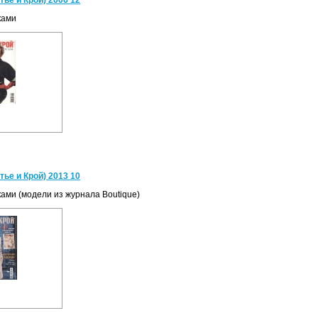
ье и Крой) 2006 12
ками
ье и Крой) 2013 10
ками (модели из журнала Boutique)