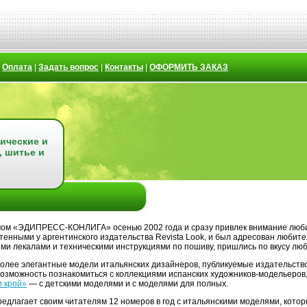
|
Оплата
|
Задать вопрос
|
Контакты
|
ОФОРМИТЬ ЗАКАЗ
ические и
, шитье и
ом «ЭДИПРЕСС-КОНЛИГА» осенью 2002 года и сразу привлек внимание люби
енными у аргентинского издательства Revista Look, и был адресован люби
ми лекалами и техническими инструкциями по пошиву, пришлись по вкусу люб
олее элегантные модели итальянских дизайнеров, публикуемые издательством 
озможность познакомиться с коллекциями испанских художников-модельеров,
и крой»
— с детскими моделями и с моделями для полных.
едлагает своим читателям 12 номеров в год с итальянскими моделями, котор