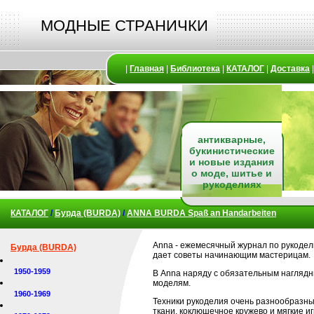
МОДНЫЕ СТРАНИЧКИ
|
Главная
|
Библиотека
|
КАТАЛОГ
|
Доставка
антикварные,
букинистические
и новые издания
о моде, шитье и
рукоделиях
КАТАЛОГ
/
Бурда (BURDA)
/
ANNA BURDA Spaß an Handarbeiten
Anna - ежемесячный журнал по рукодел
Бурда (BURDA)
дает советы начинающим мастерицам.
1950-1959
В Anna наряду с обязательным нагляд
моделям.
1960-1969
Техники рукоделия очень разнообразны:
ткани, коклюшечное кружево и мягкие и