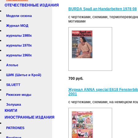
ОТЕЧЕСТВЕННЫЕ ИЗДАНИЯ
BURDA Spaß an Handarbeiten 1978 08
Модели сезона
с чертежами, схемами, термоперевод
мотивами
Журнал МОД
журналы 1980х
журналы 1970х
журналы 1960х
Ателье
ШИК (Шитье и Крой)
700 руб.
SILUETT
Журнал ANNA special E618 Fensterbil
2001
Рижские моды
с чертежами, схемами, на немецком яз
Золушка
КНИГИ
ИНОСТРАННЫЕ ИЗДАНИЯ
PATRONES
Boutique