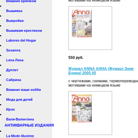
мотивами на немецком языке
Вязание крючком
Вышивка
Выкройки
Вышиваю крестиком
Labores del Hogar
Susanna
550 руб.
Lena Лена
Журнал ANNA АННА (Журнал Энне
Дуплет
Бурда) 2005 05
Сабрина
с чертежами, схемами, термоперевод
мотивами на немецком языке
Вязание ваше хобби
Мода для детей
Ирэн
Валя-Валентина
АНТИКВАРНЫЕ ИЗДАНИЯ
La Mode illustree