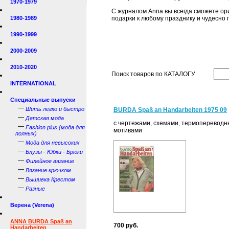
1970-1979
С журналом Anna вы всегда сможете ор
1980-1989
подарки к любому празднику и чудесно
1990-1999
2000-2009
2010-2020
Поиск товаров по КАТАЛОГУ
INTERNATIONAL
Специальные выпуски
—
Шить легко и быстро
BURDA Spaß an Handarbeiten 1975 09
—
Детская мода
с чертежами, схемами, термоперевод
—
Fashion plus (мода для
мотивами
полных)
—
Мода для невысоких
—
Блузы - Юбки - Брюки
—
Филейное вязание
—
Вязание крючком
—
Вышивка Крестом
—
Разные
Верена (Verena)
ANNA BURDA Spaß an
700 руб.
Handarbeiten