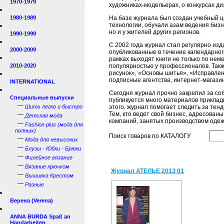
1970-1979
художниках-модельерах, о конкурсах ди
1980-1989
На базе журнала был создан учебный ц
технологии, обучали азам ведения бизн
но и у жителей других регионов.
1990-1999
С 2002 года журнал стал регулярно из
2000-2009
опубликованные в течение календарног
рамках выходят книги не только по нем
2010-2020
популярностью у профессионалов. Такж
рисунок», «Основы шитья», «Исправлени
подписные агентства, интернет-магази
INTERNATIONAL
Сегодня журнал прочно закрепил за со
Специальные выпуски
публикуется много материалов приклад
—
Шить легко и быстро
этого, журнал помогает следить за тен
Тем, кто ведет свой бизнес, адресова
—
Детская мода
компаний, занятых производством оде
—
Fashion plus (мода для
полных)
Поиск товаров по КАТАЛОГУ
—
Мода для невысоких
—
Блузы - Юбки - Брюки
—
Филейное вязание
—
Вязание крючком
Журнал АТЕЛЬЕ 2013 01
—
Вышивка Крестом
—
Разные
Верена (Verena)
ANNA BURDA Spaß an
Handarbeiten