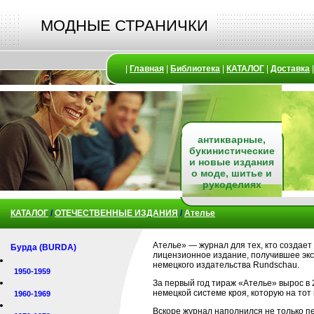
МОДНЫЕ СТРАНИЧКИ
|
Главная
|
Библиотека
|
КАТАЛОГ
|
Доставка
антикварные,
букинистические
и новые издания
о моде, шитье и
рукоделиях
КАТАЛОГ
/
ОТЕЧЕСТВЕННЫЕ ИЗДАНИЯ
/
Ателье
Ателье» — журнал для тех, кто создает
Бурда (BURDA)
лицензионное издание, получившее экс
немецкого издательства Rundschau.
1950-1959
За первый год тираж «Ателье» вырос в 2
немецкой системе кроя, которую на тот
1960-1969
Вскоре журнал наполнился не только п