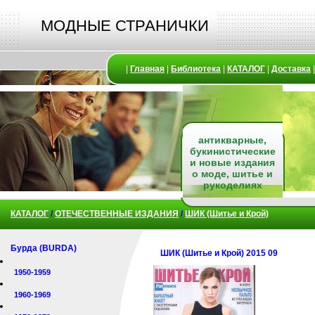
МОДНЫЕ СТРАНИЧКИ
|
Главная
|
Библиотека
|
КАТАЛОГ
|
Доставка
антикварные,
букинистические
и новые издания
о моде, шитье и
рукоделиях
КАТАЛОГ
/
ОТЕЧЕСТВЕННЫЕ ИЗДАНИЯ
/
ШИК (Шитье и Крой)
Бурда (BURDA)
ШИК (Шитье и Крой) 2015 09
1950-1959
1960-1969