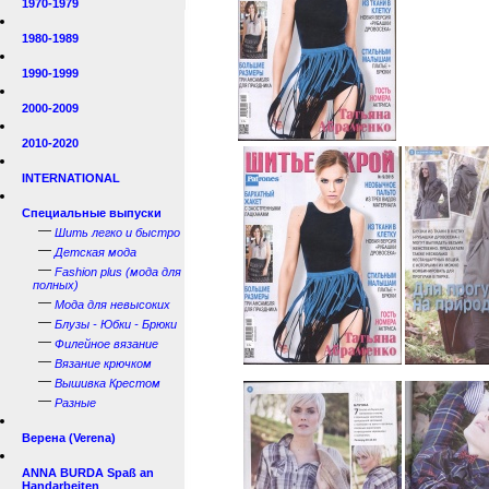
1970-1979
1980-1989
1990-1999
2000-2009
2010-2020
INTERNATIONAL
Специальные выпуски
—
Шить легко и быстро
—
Детская мода
—
Fashion plus (мода для
полных)
—
Мода для невысоких
—
Блузы - Юбки - Брюки
—
Филейное вязание
—
Вязание крючком
—
Вышивка Крестом
—
Разные
Верена (Verena)
ANNA BURDA Spaß an
Handarbeiten