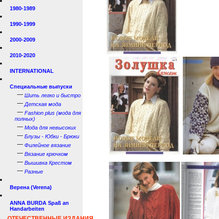
1980-1989
1990-1999
2000-2009
2010-2020
INTERNATIONAL
Специальные выпуски
—
Шить легко и быстро
—
Детская мода
—
Fashion plus (мода для
полных)
—
Мода для невысоких
—
Блузы - Юбки - Брюки
—
Филейное вязание
—
Вязание крючком
—
Вышивка Крестом
—
Разные
Верена (Verena)
ANNA BURDA Spaß an
Handarbeiten
ОТЕЧЕСТВЕННЫЕ ИЗДАНИЯ