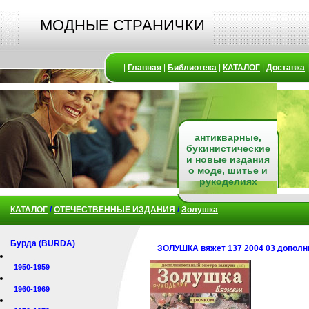
МОДНЫЕ СТРАНИЧКИ
|
Главная
|
Библиотека
|
КАТАЛОГ
|
Доставка
антикварные,
букинистические
и новые издания
о моде, шитье и
рукоделиях
КАТАЛОГ
/
ОТЕЧЕСТВЕННЫЕ ИЗДАНИЯ
/
Золушка
Бурда (BURDA)
ЗОЛУШКА вяжет 137 2004 03 допол
1950-1959
1960-1969