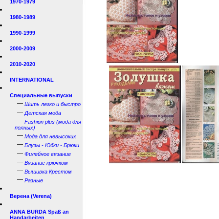
1970-1979
1980-1989
1990-1999
2000-2009
2010-2020
INTERNATIONAL
Специальные выпуски
—
Шить легко и быстро
—
Детская мода
—
Fashion plus (мода для
полных)
—
Мода для невысоких
—
Блузы - Юбки - Брюки
—
Филейное вязание
—
Вязание крючком
—
Вышивка Крестом
—
Разные
Верена (Verena)
ANNA BURDA Spaß an
Handarbeiten