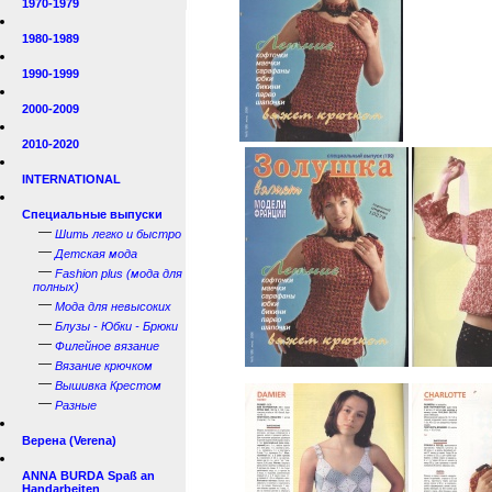
1970-1979
1980-1989
1990-1999
2000-2009
2010-2020
INTERNATIONAL
Специальные выпуски
—
Шить легко и быстро
—
Детская мода
—
Fashion plus (мода для
полных)
—
Мода для невысоких
—
Блузы - Юбки - Брюки
—
Филейное вязание
—
Вязание крючком
—
Вышивка Крестом
—
Разные
Верена (Verena)
ANNA BURDA Spaß an
Handarbeiten