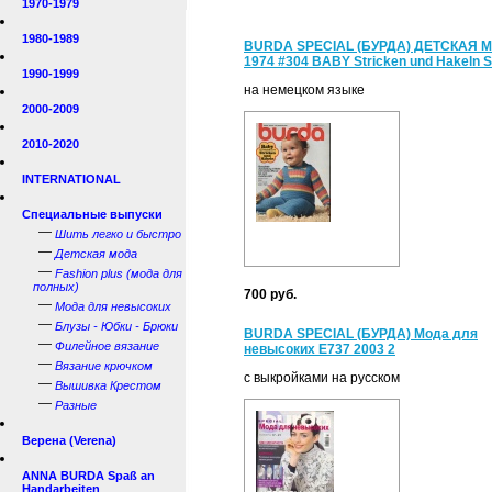
1970-1979
1980-1989
BURDA SPECIAL (БУРДА) ДЕТСКАЯ 
1974 #304 BABY Stricken und Hakeln S
1990-1999
на немецком языке
2000-2009
2010-2020
INTERNATIONAL
Специальные выпуски
—
Шить легко и быстро
—
Детская мода
—
Fashion plus (мода для
полных)
700 руб.
—
Мода для невысоких
—
Блузы - Юбки - Брюки
BURDA SPECIAL (БУРДА) Мода для
—
Филейное вязание
невысоких Е737 2003 2
—
Вязание крючком
с выкройками на русском
—
Вышивка Крестом
—
Разные
Верена (Verena)
ANNA BURDA Spaß an
Handarbeiten