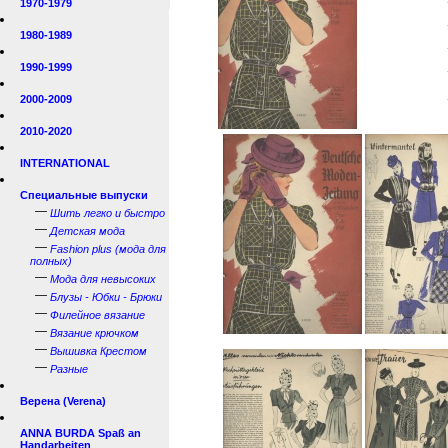
1970-1979
1980-1989
1990-1999
2000-2009
2010-2020
INTERNATIONAL
Специальные выпуски
—
Шить легко и быстро
—
Детская мода
—
Fashion plus (мода для
полных)
—
Мода для невысоких
—
Блузы - Юбки - Брюки
—
Филейное вязание
—
Вязание крючком
—
Вышивка Крестом
—
Разные
Верена (Verena)
ANNA BURDA Spaß an
Handarbeiten