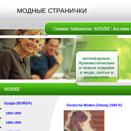
МОДНЫЕ СТРАНИЧКИ
|
Главная
|
Библиотека
|
КАТАЛОГ
|
Доставка
антикварные,
букинистические
и новые издания
о моде, шитье и
рукоделиях
КАТАЛОГ
Бурда (BURDA)
Deutsche Moden-Zeitung 1940 02
1950-1959
1960-1969