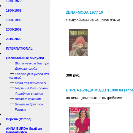
1970-1979
1980-1989
ŽENA+MODA 1977 10
1990-1999
с выкройками на чешском языке
2000-2009
2010-2020
INTERNATIONAL
Специальные выпуски
—
Шить легко и быстро
—
Детская мода
—
Fashion plus (мода для
300 руб.
полных)
—
Мода для невысоких
—
Блузы - Юбки - Брюки
BURDA (БУРДА МОДЕН) 1990 04 (апр
—
Филейное вязание
на немецком языке с выкройками
—
Вязание крючком
—
Вышивка Крестом
—
Разные
Верена (Verena)
ANNA BURDA Spaß an
Handarbeiten