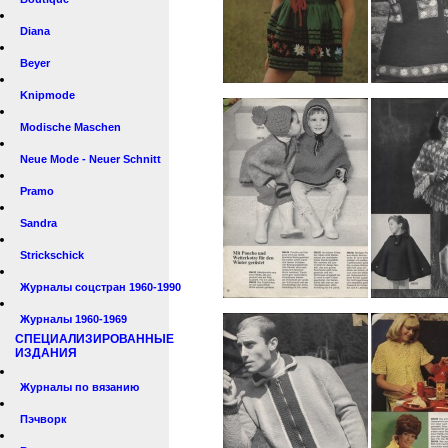
Diana
Beyer
Knipmode
Modische Maschen
Neue Mode - Neuer Schnitt
Pramo
Sandra
Strickschick
Журналы соцстран 1960-1990
Журналы 1960-1969
СПЕЦИАЛИЗИРОВАННЫЕ
ИЗДАНИЯ
Журналы по вязанию
Пэчворк