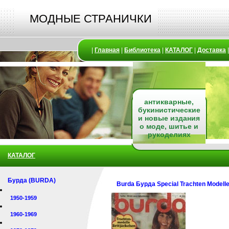
МОДНЫЕ СТРАНИЧКИ
|
Главная
|
Библиотека
|
КАТАЛОГ
|
Доставка
антикварные,
букинистические
и новые издания
о моде, шитье и
рукоделиях
КАТАЛОГ
Бурда (BURDA)
Burda Бурда Special Trachten Modell
1950-1959
1960-1969