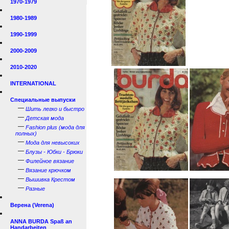
1970-1979
1980-1989
1990-1999
2000-2009
2010-2020
INTERNATIONAL
Специальные выпуски
—
Шить легко и быстро
—
Детская мода
—
Fashion plus (мода для
полных)
—
Мода для невысоких
—
Блузы - Юбки - Брюки
—
Филейное вязание
—
Вязание крючком
—
Вышивка Крестом
—
Разные
Верена (Verena)
ANNA BURDA Spaß an
Handarbeiten