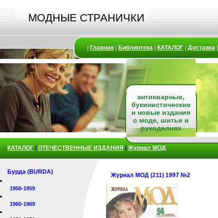
МОДНЫЕ СТРАНИЧКИ
|
Главная
|
Библиотека
|
КАТАЛОГ
|
Доставка
антикварные,
букинистические
и новые издания
о моде, шитье и
рукоделиях
КАТАЛОГ
/
ОТЕЧЕСТВЕННЫЕ ИЗДАНИЯ
/
Журнал МОД
Бурда (BURDA)
Журнал МОД (211) 1997 №2
1950-1959
1960-1969