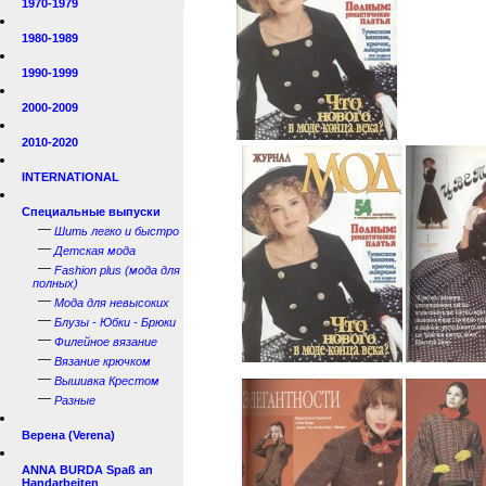
1970-1979
1980-1989
1990-1999
2000-2009
2010-2020
INTERNATIONAL
Специальные выпуски
—
Шить легко и быстро
—
Детская мода
—
Fashion plus (мода для
полных)
—
Мода для невысоких
—
Блузы - Юбки - Брюки
—
Филейное вязание
—
Вязание крючком
—
Вышивка Крестом
—
Разные
Верена (Verena)
ANNA BURDA Spaß an
Handarbeiten