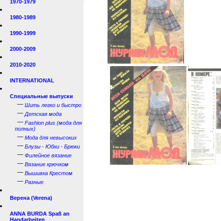
1970-1979
1980-1989
1990-1999
2000-2009
2010-2020
INTERNATIONAL
Специальные выпуски
—
Шить легко и быстро
—
Детская мода
—
Fashion plus (мода для
полных)
—
Мода для невысоких
—
Блузы - Юбки - Брюки
—
Филейное вязание
—
Вязание крючком
—
Вышивка Крестом
—
Разные
Верена (Verena)
ANNA BURDA Spaß an
Handarbeiten