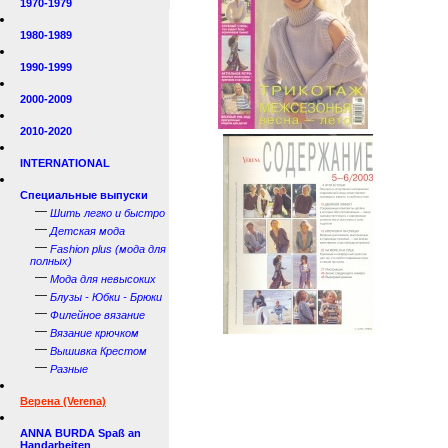
1970-1979
1980-1989
1990-1999
2000-2009
2010-2020
INTERNATIONAL
Специальные выпуски
—
Шить легко и быстро
—
Детская мода
—
Fashion plus (мода для
полных)
—
Мода для невысоких
—
Блузы - Юбки - Брюки
—
Филейное вязание
—
Вязание крючком
—
Вышивка Крестом
—
Разные
Верена (Verena)
ANNA BURDA Spaß an
Handarbeiten