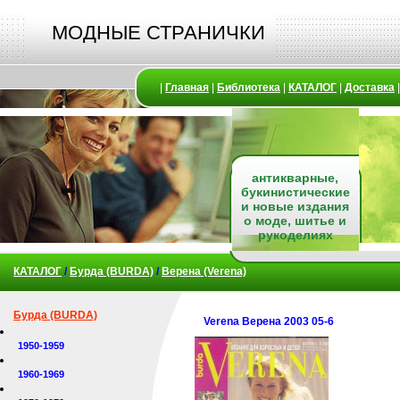
МОДНЫЕ СТРАНИЧКИ
|
Главная
|
Библиотека
|
КАТАЛОГ
|
Доставка
антикварные,
букинистические
и новые издания
о моде, шитье и
рукоделиях
КАТАЛОГ
/
Бурда (BURDA)
/
Верена (Verena)
Бурда (BURDA)
Verena Верена 2003 05-6
1950-1959
1960-1969