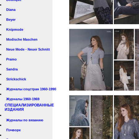
Diana
Beyer
Knipmode
Modische Maschen
Neue Mode - Neuer Schnitt
Pramo
Sandra
Strickschick
Журналы соцстран 1960-1990
Журналы 1960-1969
СПЕЦИАЛИЗИРОВАННЫЕ
ИЗДАНИЯ
Журналы по вязанию
Пэчворк