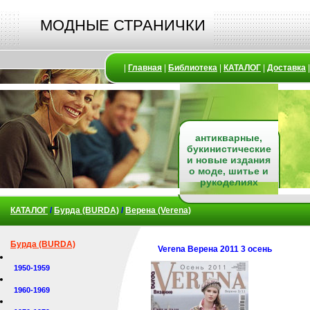
МОДНЫЕ СТРАНИЧКИ
|
Главная
|
Библиотека
|
КАТАЛОГ
|
Доставка
антикварные,
букинистические
и новые издания
о моде, шитье и
рукоделиях
КАТАЛОГ
/
Бурда (BURDA)
/
Верена (Verena)
Бурда (BURDA)
Verena Верена 2011 3 осень
1950-1959
1960-1969