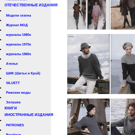
ОТЕЧЕСТВЕННЫЕ ИЗДАНИЯ
Модели сезона
Журнал МОД
журналы 1980х
журналы 1970х
журналы 1960х
Ателье
ШИК (Шитье и Крой)
SILUETT
Рижские моды
Золушка
КНИГИ
ИНОСТРАННЫЕ ИЗДАНИЯ
PATRONES
Boutique