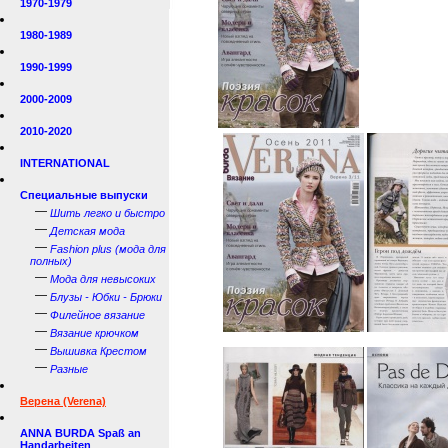
1970-1979
1980-1989
1990-1999
2000-2009
2010-2020
INTERNATIONAL
Специальные выпуски
—
Шить легко и быстро
—
Детская мода
—
Fashion plus (мода для
полных)
—
Мода для невысоких
—
Блузы - Юбки - Брюки
—
Филейное вязание
—
Вязание крючком
—
Вышивка Крестом
—
Разные
Верена (Verena)
ANNA BURDA Spaß an
Handarbeiten