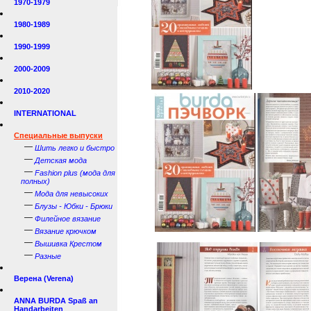
1970-1979
1980-1989
1990-1999
2000-2009
2010-2020
INTERNATIONAL
Специальные выпуски
—
Шить легко и быстро
—
Детская мода
—
Fashion plus (мода для
полных)
—
Мода для невысоких
—
Блузы - Юбки - Брюки
—
Филейное вязание
—
Вязание крючком
—
Вышивка Крестом
—
Разные
Верена (Verena)
ANNA BURDA Spaß an
Handarbeiten