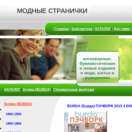
МОДНЫЕ СТРАНИЧКИ
|
Главная
|
Библиотека
|
КАТАЛОГ
|
Доставка
антикварные,
букинистические
и новые издания
о моде, шитье и
рукоделиях
КАТАЛОГ
/
Бурда (BURDA)
/
Специальные выпуски
Бурда (BURDA)
BURDA (Бурда) ПЭЧВОРК 2015 4 Е0
1950-1959
1960-1969