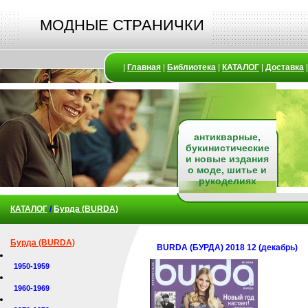
МОДНЫЕ СТРАНИЧКИ
|
Главная
|
Библиотека
|
КАТАЛОГ
|
Доставка
антикварные,
букинистические
и новые издания
о моде, шитье и
рукоделиях
КАТАЛОГ
/
Бурда (BURDA)
Бурда (BURDA)
BURDA (БУРДА) 2018 12 (декабрь)
1950-1959
1960-1969