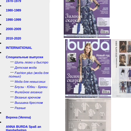
1970-1979
1980-1989
1990-1999
2000-2009
2010-2020
INTERNATIONAL
Специальные выпуски
—
Шить легко и быстро
—
Детская мода
—
Fashion plus (мода для
полных)
—
Мода для невысоких
—
Блузы - Юбки - Брюки
—
Филейное вязание
—
Вязание крючком
—
Вышивка Крестом
—
Разные
Верена (Verena)
ANNA BURDA Spaß an
Handarbeiten