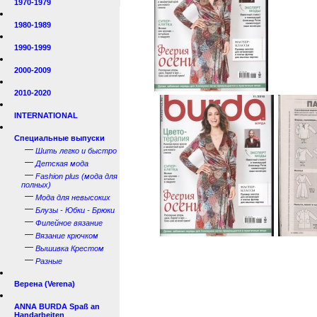
1970-1979
1980-1989
1990-1999
2000-2009
2010-2020
INTERNATIONAL
Специальные выпуски
—
Шить легко и быстро
—
Детская мода
—
Fashion plus (мода для
полных)
—
Мода для невысоких
—
Блузы - Юбки - Брюки
—
Филейное вязание
—
Вязание крючком
—
Вышивка Крестом
—
Разные
Верена (Verena)
ANNA BURDA Spaß an
Handarbeiten