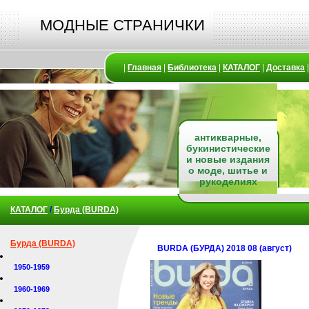
МОДНЫЕ СТРАНИЧКИ
|
Главная
|
Библиотека
|
КАТАЛОГ
|
Доставка
антикварные,
букинистические
и новые издания
о моде, шитье и
рукоделиях
КАТАЛОГ
/
Бурда (BURDA)
Бурда (BURDA)
BURDA (БУРДА) 2018 08 (август)
1950-1959
1960-1969