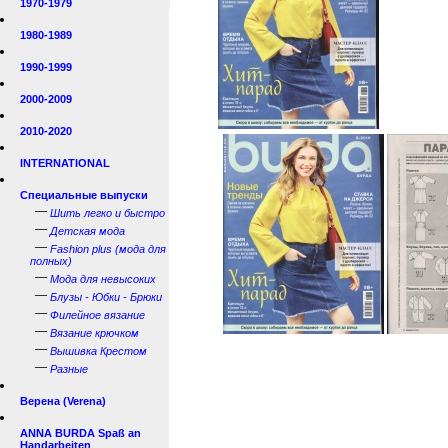
1970-1979
1980-1989
1990-1999
2000-2009
2010-2020
INTERNATIONAL
Специальные выпуски
—
Шить легко и быстро
—
Детская мода
—
Fashion plus (мода для
полных)
—
Мода для невысоких
—
Блузы - Юбки - Брюки
—
Филейное вязание
—
Вязание крючком
—
Вышивка Крестом
—
Разные
Верена (Verena)
ANNA BURDA Spaß an
Handarbeiten