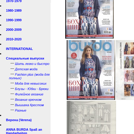
1970-1979
1980-1989
1990-1999
2000-2009
2010-2020
INTERNATIONAL
Специальные выпуски
—
Шить легко и быстро
—
Детская мода
—
Fashion plus (мода для
полных)
—
Мода для невысоких
—
Блузы - Юбки - Брюки
—
Филейное вязание
—
Вязание крючком
—
Вышивка Крестом
—
Разные
Верена (Verena)
ANNA BURDA Spaß an
Handarbeiten