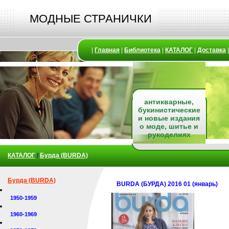
МОДНЫЕ СТРАНИЧКИ
|
Главная
|
Библиотека
|
КАТАЛОГ
|
Доставка
антикварные,
букинистические
и новые издания
о моде, шитье и
рукоделиях
КАТАЛОГ
/
Бурда (BURDA)
Бурда (BURDA)
BURDA (БУРДА) 2016 01 (январь)
1950-1959
1960-1969