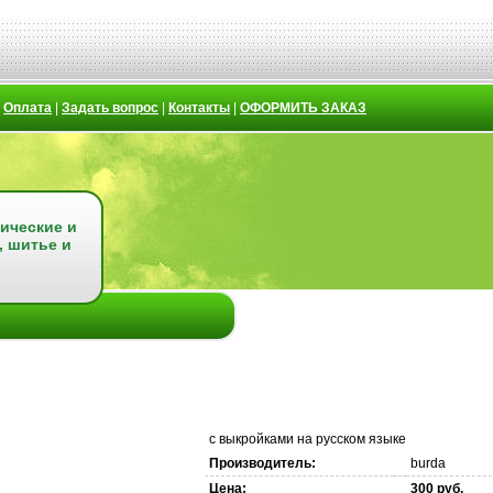
|
Оплата
|
Задать вопрос
|
Контакты
|
ОФОРМИТЬ ЗАКАЗ
ические и
, шитье и
с выкройками на русском языке
Производитель:
burda
Цена:
300 руб.