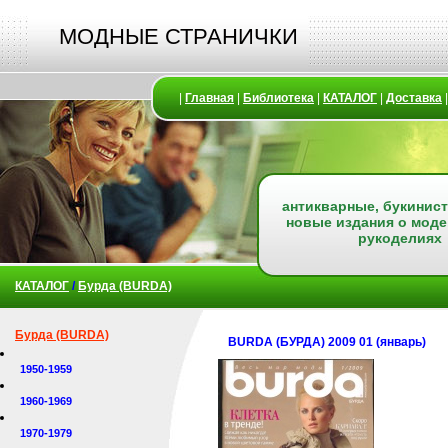
МОДНЫЕ СТРАНИЧКИ
|
Главная
|
Библиотека
|
КАТАЛОГ
|
Доставка
антикварные, букинист
новые издания о моде
рукоделиях
КАТАЛОГ
/
Бурда (BURDA)
Бурда (BURDA)
BURDA (БУРДА) 2009 01 (январь)
1950-1959
1960-1969
1970-1979