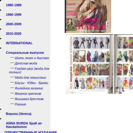
1980-1989
1990-1999
2000-2009
2010-2020
INTERNATIONAL
Специальные выпуски
—
Шить легко и быстро
—
Детская мода
—
Fashion plus (мода для
полных)
—
Мода для невысоких
—
Блузы - Юбки - Брюки
—
Филейное вязание
—
Вязание крючком
—
Вышивка Крестом
—
Разные
Верена (Verena)
ANNA BURDA Spaß an
Handarbeiten
ОТЕЧЕСТВЕННЫЕ ИЗДАНИЯ