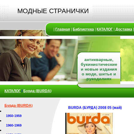
МОДНЫЕ СТРАНИЧКИ
|
Главная
|
Библиотека
|
КАТАЛОГ
|
Доставка
антикварные,
букинистические
и новые издания
о моде, шитье и
рукоделиях
КАТАЛОГ
/
Бурда (BURDA)
Бурда (BURDA)
BURDA (БУРДА) 2008 05 (май)
1950-1959
1960-1969