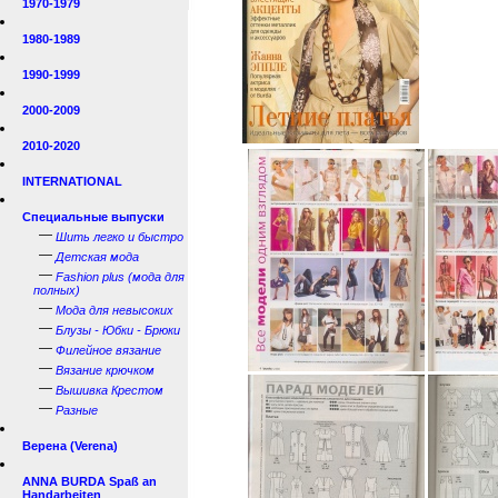
1970-1979
1980-1989
1990-1999
2000-2009
2010-2020
INTERNATIONAL
Специальные выпуски
—
Шить легко и быстро
—
Детская мода
—
Fashion plus (мода для
полных)
—
Мода для невысоких
—
Блузы - Юбки - Брюки
—
Филейное вязание
—
Вязание крючком
—
Вышивка Крестом
—
Разные
Верена (Verena)
ANNA BURDA Spaß an
Handarbeiten