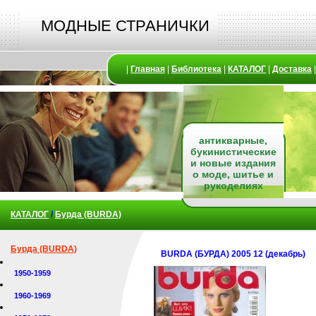
МОДНЫЕ СТРАНИЧКИ
|
Главная
|
Библиотека
|
КАТАЛОГ
|
Доставка
антикварные,
букинистические
и новые издания
о моде, шитье и
рукоделиях
КАТАЛОГ
/
Бурда (BURDA)
Бурда (BURDA)
BURDA (БУРДА) 2005 12 (декабрь)
1950-1959
1960-1969