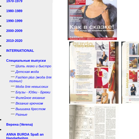
1970-1979
1980-1989
1990-1999
2000-2009
2010-2020
INTERNATIONAL
Специальные выпуски
—
Шить легко и быстро
—
Детская мода
—
Fashion plus (мода для
полных)
—
Мода для невысоких
—
Блузы - Юбки - Брюки
—
Филейное вязание
—
Вязание крючком
—
Вышивка Крестом
—
Разные
Верена (Verena)
ANNA BURDA Spaß an
Handarbeiten