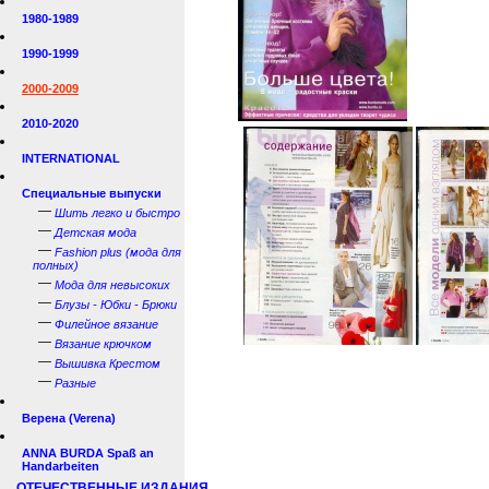
1980-1989
1990-1999
2000-2009
2010-2020
INTERNATIONAL
Специальные выпуски
—
Шить легко и быстро
—
Детская мода
—
Fashion plus (мода для
полных)
—
Мода для невысоких
—
Блузы - Юбки - Брюки
—
Филейное вязание
—
Вязание крючком
—
Вышивка Крестом
—
Разные
Верена (Verena)
ANNA BURDA Spaß an
Handarbeiten
ОТЕЧЕСТВЕННЫЕ ИЗДАНИЯ