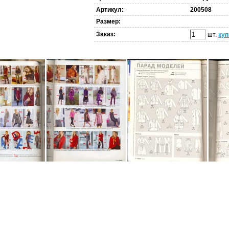
Артикул:
200508
Размер:
Заказ:
шт.
куп