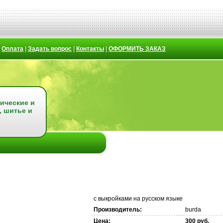
|
Оплата
|
Задать вопрос
|
Контакты
|
ОФОРМИТЬ ЗАКАЗ
ические и
, шитье и
с выкройками на русском языке
Производитель:
burda
Цена:
300 руб.