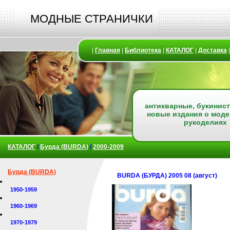
МОДНЫЕ СТРАНИЧКИ
|
Главная
|
Библиотека
|
КАТАЛОГ
|
Доставка
антикварные, букинист
новые издания о моде
рукоделиях
КАТАЛОГ
/
Бурда (BURDA)
/
2000-2009
Бурда (BURDA)
BURDA (БУРДА) 2005 08 (август)
1950-1959
1960-1969
1970-1979