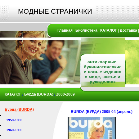
МОДНЫЕ СТРАНИЧКИ
|
Главная
|
Библиотека
|
КАТАЛОГ
|
Доставка
антикварные,
букинистические
и новые издания
о моде, шитье и
рукоделиях
КАТАЛОГ
/
Бурда (BURDA)
/
2000-2009
Бурда (BURDA)
BURDA (БУРДА) 2005 04 (апрель)
1950-1959
1960-1969