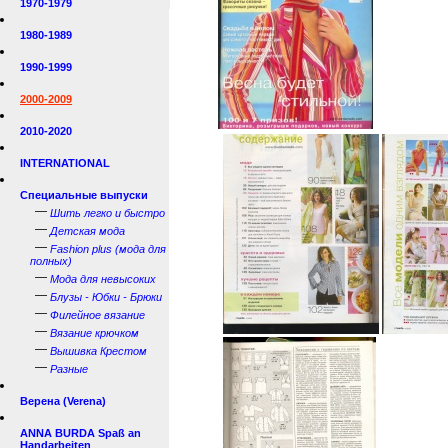
1970-1979
1980-1989
1990-1999
2000-2009
2010-2020
INTERNATIONAL
Специальные выпуски
—
Шить легко и быстро
—
Детская мода
—
Fashion plus (мода для
полных)
—
Мода для невысоких
—
Блузы - Юбки - Брюки
—
Филейное вязание
—
Вязание крючком
—
Вышивка Крестом
—
Разные
Верена (Verena)
ANNA BURDA Spaß an
Handarbeiten