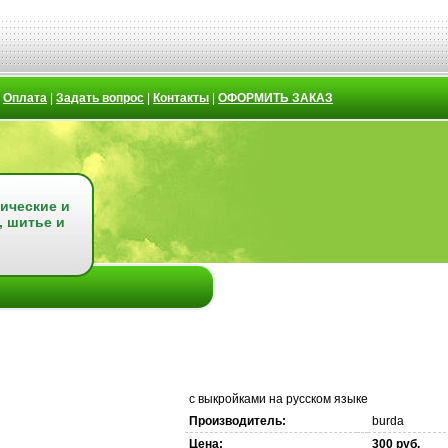
|
Оплата
|
Задать вопрос
|
Контакты
|
ОФОРМИТЬ ЗАКАЗ
ические и
, шитье и
с выкройками на русском языке
Производитель:
burda
Цена:
300 руб.