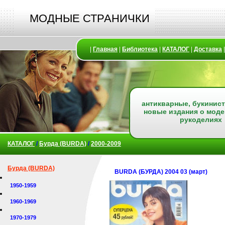
МОДНЫЕ СТРАНИЧКИ
|
Главная
|
Библиотека
|
КАТАЛОГ
|
Доставка
антикварные, букинист
новые издания о моде
рукоделиях
КАТАЛОГ
/
Бурда (BURDA)
/
2000-2009
Бурда (BURDA)
BURDA (БУРДА) 2004 03 (март)
1950-1959
1960-1969
1970-1979