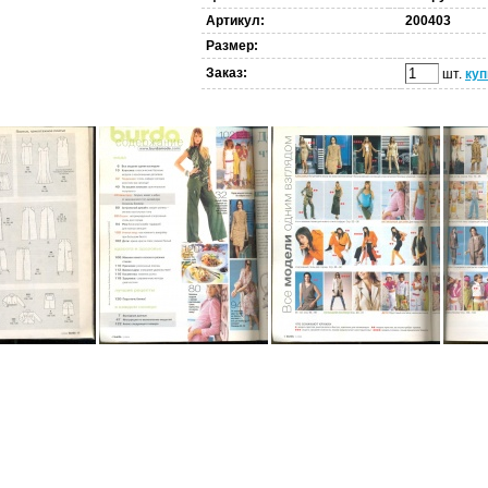
Артикул:
200403
Размер:
Заказ:
шт.
куп