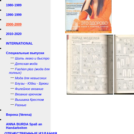
1980-1989
1990-1999
2000-2009
2010-2020
INTERNATIONAL
Специальные выпуски
—
Шить легко и быстро
—
Детская мода
—
Fashion plus (мода для
полных)
—
Мода для невысоких
—
Блузы - Юбки - Брюки
—
Филейное вязание
—
Вязание крючком
—
Вышивка Крестом
—
Разные
Верена (Verena)
ANNA BURDA Spaß an
Handarbeiten
ОТЕЧЕСТВЕННЫЕ ИЗДАНИЯ