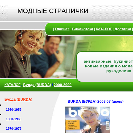
МОДНЫЕ СТРАНИЧКИ
|
Главная
|
Библиотека
|
КАТАЛОГ
|
Доставка
антикварные, букинист
новые издания о моде
рукоделиях
КАТАЛОГ
/
Бурда (BURDA)
/
2000-2009
Бурда (BURDA)
BURDA (БУРДА) 2003 07 (июль)
1950-1959
1960-1969
1970-1979