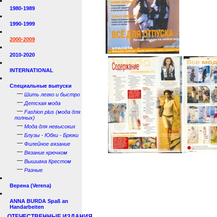
1980-1989
1990-1999
2000-2009
2010-2020
INTERNATIONAL
Специальные выпуски
—
Шить легко и быстро
—
Детская мода
—
Fashion plus (мода для
полных)
—
Мода для невысоких
—
Блузы - Юбки - Брюки
—
Филейное вязание
—
Вязание крючком
—
Вышивка Крестом
—
Разные
Верена (Verena)
ANNA BURDA Spaß an
Handarbeiten
ОТЕЧЕСТВЕННЫЕ ИЗДАНИЯ