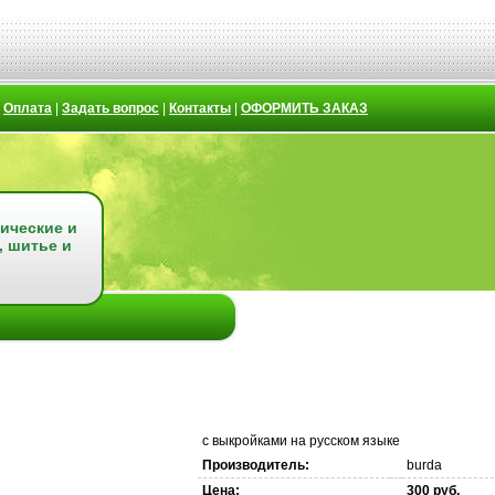
|
Оплата
|
Задать вопрос
|
Контакты
|
ОФОРМИТЬ ЗАКАЗ
ические и
, шитье и
с выкройками на русском языке
Производитель:
burda
Цена:
300 руб.