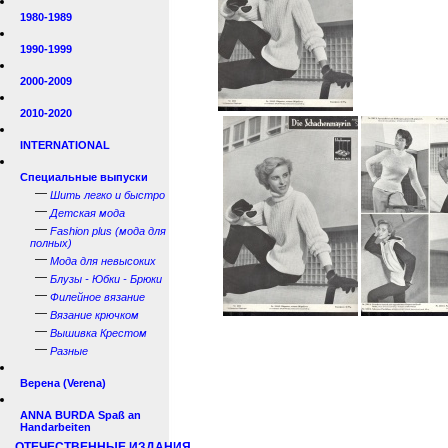
1980-1989
1990-1999
2000-2009
2010-2020
INTERNATIONAL
Специальные выпуски
—
Шить легко и быстро
—
Детская мода
—
Fashion plus (мода для
полных)
—
Мода для невысоких
—
Блузы - Юбки - Брюки
—
Филейное вязание
—
Вязание крючком
—
Вышивка Крестом
—
Разные
Верена (Verena)
ANNA BURDA Spaß an
Handarbeiten
ОТЕЧЕСТВЕННЫЕ ИЗДАНИЯ