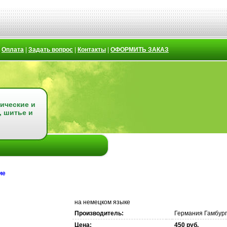
|
Оплата
|
Задать вопрос
|
Контакты
|
ОФОРМИТЬ ЗАКАЗ
ические и
, шитье и
ие
на немецком языке
Производитель:
Германия Гамбург
Цена:
450 руб.