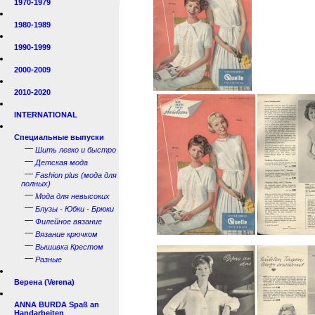
1970-1979
1980-1989
1990-1999
2000-2009
2010-2020
INTERNATIONAL
Специальные выпуски
—
Шить легко и быстро
—
Детская мода
—
Fashion plus (мода для
полных)
—
Мода для невысоких
—
Блузы - Юбки - Брюки
—
Филейное вязание
—
Вязание крючком
—
Вышивка Крестом
—
Разные
Верена (Verena)
ANNA BURDA Spaß an
Handarbeiten