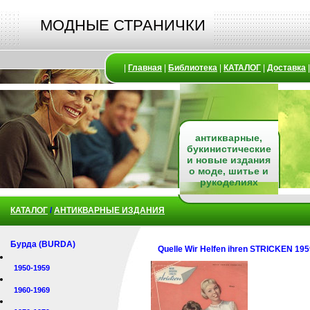
МОДНЫЕ СТРАНИЧКИ
|
Главная
|
Библиотека
|
КАТАЛОГ
|
Доставка
антикварные,
букинистические
и новые издания
о моде, шитье и
рукоделиях
КАТАЛОГ
/
АНТИКВАРНЫЕ ИЗДАНИЯ
Бурда (BURDA)
Quelle Wir Helfen ihren STRICKEN 195
1950-1959
1960-1969