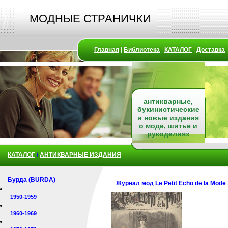
МОДНЫЕ СТРАНИЧКИ
|
Главная
|
Библиотека
|
КАТАЛОГ
|
Доставка
антикварные,
букинистические
и новые издания
о моде, шитье и
рукоделиях
КАТАЛОГ
/
АНТИКВАРНЫЕ ИЗДАНИЯ
Бурда (BURDA)
Журнал мод Le Petit Echo de la Mod
1950-1959
1960-1969