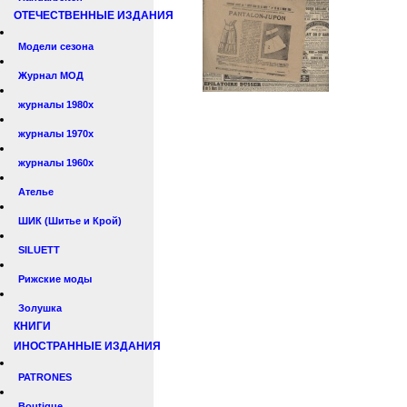
ОТЕЧЕСТВЕННЫЕ ИЗДАНИЯ
Модели сезона
Журнал МОД
журналы 1980х
журналы 1970х
журналы 1960х
Ателье
ШИК (Шитье и Крой)
SILUETT
Рижские моды
Золушка
КНИГИ
ИНОСТРАННЫЕ ИЗДАНИЯ
PATRONES
Boutique