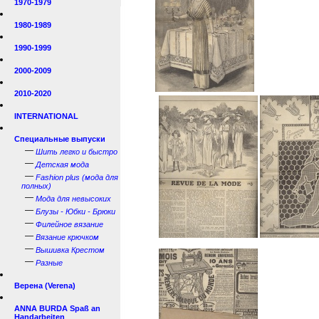
1970-1979
1980-1989
1990-1999
2000-2009
2010-2020
INTERNATIONAL
Специальные выпуски
—
Шить легко и быстро
—
Детская мода
—
Fashion plus (мода для
полных)
—
Мода для невысоких
—
Блузы - Юбки - Брюки
—
Филейное вязание
—
Вязание крючком
—
Вышивка Крестом
—
Разные
Верена (Verena)
ANNA BURDA Spaß an
Handarbeiten