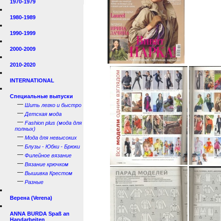
1970-1979
1980-1989
1990-1999
2000-2009
2010-2020
INTERNATIONAL
Специальные выпуски
—
Шить легко и быстро
—
Детская мода
—
Fashion plus (мода для
полных)
—
Мода для невысоких
—
Блузы - Юбки - Брюки
—
Филейное вязание
—
Вязание крючком
—
Вышивка Крестом
—
Разные
Верена (Verena)
ANNA BURDA Spaß an
Handarbeiten