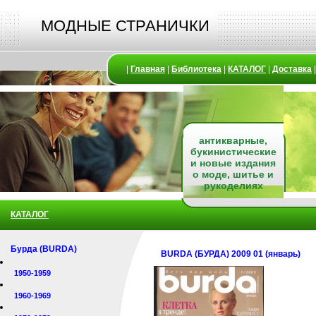
МОДНЫЕ СТРАНИЧКИ
|
Главная
|
Библиотека
|
КАТАЛОГ
|
Доставка
антикварные,
букинистические
и новые издания
о моде, шитье и
рукоделиях
КАТАЛОГ
Бурда (BURDA)
BURDA (БУРДА) 2009 01 (январь)
1950-1959
1960-1969