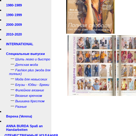
1980-1989
1990-1999
2000-2009
2010-2020
INTERNATIONAL
Специальные выпуски
—
Шить легко и быстро
—
Детская мода
—
Fashion plus (мода для
полных)
—
Мода для невысоких
—
Блузы - Юбки - Брюки
—
Филейное вязание
—
Вязание крючком
—
Вышивка Крестом
—
Разные
Верена (Verena)
ANNA BURDA Spaß an
Handarbeiten
ОТЕЧЕСТВЕННЫЕ ИЗДАНИЯ