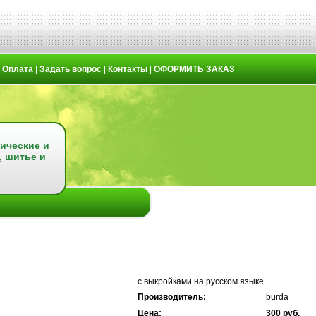
|
Оплата
|
Задать вопрос
|
Контакты
|
ОФОРМИТЬ ЗАКАЗ
ические и
, шитье и
с выкройками на русском языке
Производитель:
burda
Цена:
300 руб.