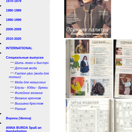
1970-1979
1980-1989
1990-1999
2000-2009
2010-2020
INTERNATIONAL
Специальные выпуски
—
Шить легко и быстро
—
Детская мода
—
Fashion plus (мода для
полных)
—
Мода для невысоких
—
Блузы - Юбки - Брюки
—
Филейное вязание
—
Вязание крючком
—
Вышивка Крестом
—
Разные
Верена (Verena)
ANNA BURDA Spaß an
Handarbeiten