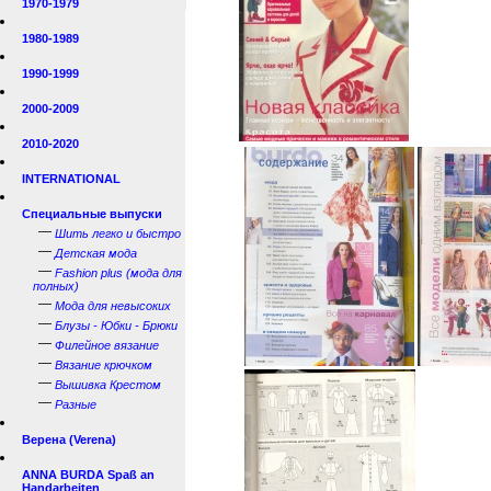
1970-1979
1980-1989
1990-1999
2000-2009
2010-2020
INTERNATIONAL
Специальные выпуски
—
Шить легко и быстро
—
Детская мода
—
Fashion plus (мода для
полных)
—
Мода для невысоких
—
Блузы - Юбки - Брюки
—
Филейное вязание
—
Вязание крючком
—
Вышивка Крестом
—
Разные
Верена (Verena)
ANNA BURDA Spaß an
Handarbeiten