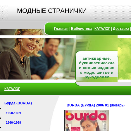
МОДНЫЕ СТРАНИЧКИ
|
Главная
|
Библиотека
|
КАТАЛОГ
|
Доставка
антикварные,
букинистические
и новые издания
о моде, шитье и
рукоделиях
КАТАЛОГ
Бурда (BURDA)
BURDA (БУРДА) 2006 01 (январь)
1950-1959
1960-1969