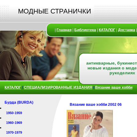
МОДНЫЕ СТРАНИЧКИ
|
Главная
|
Библиотека
|
КАТАЛОГ
|
Доставка
антикварные, букинист
новые издания о моде
рукоделиях
КАТАЛОГ
/
СПЕЦИАЛИЗИРОВАННЫЕ ИЗДАНИЯ
/
Вязание ваше хобби
Бурда (BURDA)
Вязание ваше хобби 2002 06
1950-1959
1960-1969
1970-1979