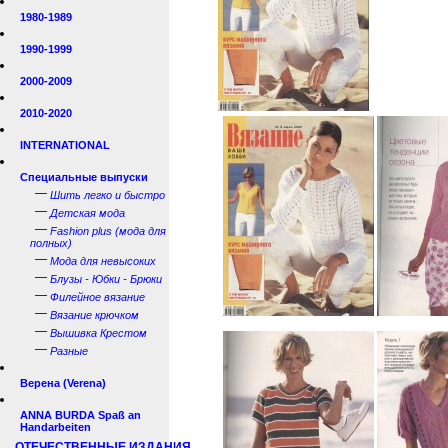
1980-1989
1990-1999
2000-2009
2010-2020
INTERNATIONAL
Специальные выпуски
—
Шить легко и быстро
—
Детская мода
—
Fashion plus (мода для
полных)
—
Мода для невысоких
—
Блузы - Юбки - Брюки
—
Филейное вязание
—
Вязание крючком
—
Вышивка Крестом
—
Разные
Верена (Verena)
ANNA BURDA Spaß an
Handarbeiten
ОТЕЧЕСТВЕННЫЕ ИЗДАНИЯ