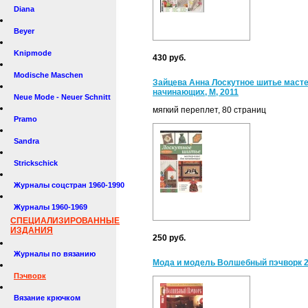
Diana
Beyer
Knipmode
430 руб.
Modische Maschen
Зайцева Анна Лоскутное шитье масте
начинающих, М, 2011
Neue Mode - Neuer Schnitt
мягкий переплет, 80 страниц
Pramo
Sandra
Strickschick
Журналы соцстран 1960-1990
Журналы 1960-1969
СПЕЦИАЛИЗИРОВАННЫЕ
ИЗДАНИЯ
250 руб.
Журналы по вязанию
Мода и модель Волшебный пэчворк 2
Пэчворк
Вязание крючком