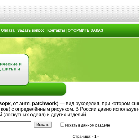
|
Оплата
|
Задать вопрос
|
Контакты
|
ОФОРМИТЬ ЗАКАЗ
ические и
, шитье и
ворк
, от англ.
patchwork
) — вид рукоделия, при котором сш
тков) с определённым рисунком. В России давно используетс
 (лоскутных одеял) и других изделий.
Искать в данном разделе
Страница: -
1
-