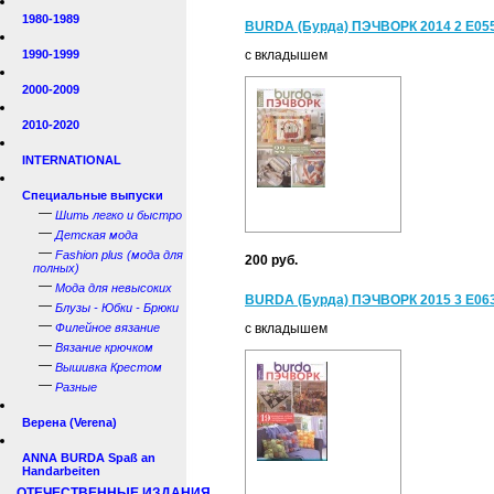
1980-1989
BURDA (Бурда) ПЭЧВОРК 2014 2 Е05
1990-1999
с вкладышем
2000-2009
2010-2020
INTERNATIONAL
Специальные выпуски
—
Шить легко и быстро
—
Детская мода
—
Fashion plus (мода для
200 руб.
полных)
—
Мода для невысоких
BURDA (Бурда) ПЭЧВОРК 2015 3 Е06
—
Блузы - Юбки - Брюки
—
Филейное вязание
с вкладышем
—
Вязание крючком
—
Вышивка Крестом
—
Разные
Верена (Verena)
ANNA BURDA Spaß an
Handarbeiten
ОТЕЧЕСТВЕННЫЕ ИЗДАНИЯ