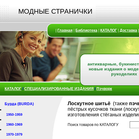
МОДНЫЕ СТРАНИЧКИ
|
Главная
|
Библиотека
|
КАТАЛОГ
|
Доставка
антикварные, букинист
новые издания о моде
рукоделиях
КАТАЛОГ
/
СПЕЦИАЛИЗИРОВАННЫЕ ИЗДАНИЯ
/
Пэчворк
Лоскутное шитьё
(также
пэч
Бурда (BURDA)
пёстрых кусочков ткани (лоску
изготовления стёганых изделий
1950-1959
1960-1969
Поиск товаров по КАТАЛОГУ
1970-1979