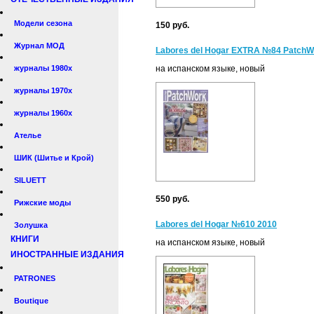
Модели сезона
150 руб.
Журнал МОД
Labores del Hogar EXTRA №84 PatchW
журналы 1980х
на испанском языке, новый
журналы 1970х
журналы 1960х
Ателье
ШИК (Шитье и Крой)
SILUETT
550 руб.
Рижские моды
Labores del Hogar №610 2010
Золушка
КНИГИ
на испанском языке, новый
ИНОСТРАННЫЕ ИЗДАНИЯ
PATRONES
Boutique