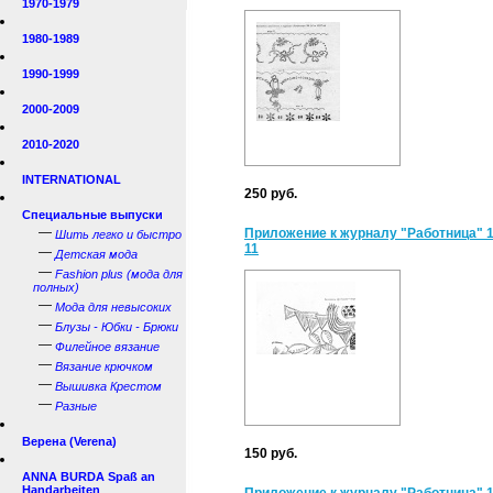
1970-1979
1980-1989
1990-1999
2000-2009
2010-2020
INTERNATIONAL
250 руб.
Специальные выпуски
—
Приложение к журналу "Работница" 
Шить легко и быстро
11
—
Детская мода
—
Fashion plus (мода для
полных)
—
Мода для невысоких
—
Блузы - Юбки - Брюки
—
Филейное вязание
—
Вязание крючком
—
Вышивка Крестом
—
Разные
Верена (Verena)
150 руб.
ANNA BURDA Spaß an
Handarbeiten