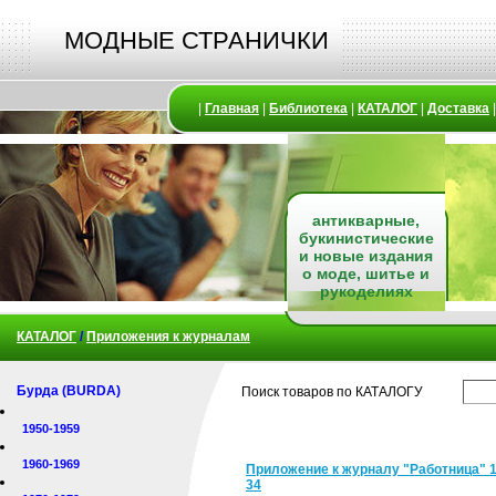
МОДНЫЕ СТРАНИЧКИ
|
Главная
|
Библиотека
|
КАТАЛОГ
|
Доставка
антикварные,
букинистические
и новые издания
о моде, шитье и
рукоделиях
КАТАЛОГ
/
Приложения к журналам
Бурда (BURDA)
Поиск товаров по КАТАЛОГУ
1950-1959
1960-1969
Приложение к журналу "Работница" 
34