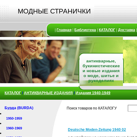
МОДНЫЕ СТРАНИЧКИ
|
Главная
|
Библиотека
|
КАТАЛОГ
|
Доставка
антикварные,
букинистические
и новые издания
о моде, шитье и
рукоделиях
КАТАЛОГ
/
АНТИКВАРНЫЕ ИЗДАНИЯ
/
Издания 1940-1949
Бурда (BURDA)
Поиск товаров по КАТАЛОГУ
1950-1959
1960-1969
Deutsche Moden-Zeitung 1940 02