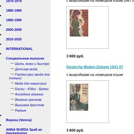
с выкройками на немецком языке (нет 
1970-1979
1980-1989
1990-1999
2000-2009
2010-2020
INTERNATIONAL
3 800 руб.
Специальные выпуски
—
Шить легко и быстро
Deutsche Moden-Zeitung 1941 07
—
Детская мода
—
Fashion plus (мода для
с выкройками на немецком языке
полных)
—
Мода для невысоких
—
Блузы - Юбки - Брюки
—
Филейное вязание
—
Вязание крючком
—
Вышивка Крестом
—
Разные
Верена (Verena)
ANNA BURDA Spaß an
3 800 руб.
Handarbeiten