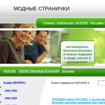
МОДНЫЕ СТРАНИЧКИ
|
Главная
|
Библиотека
|
КАТАЛОГ
|
Доставка
антикварные,
букинистические
и новые издания
о моде, шитье и
рукоделиях
КАТАЛОГ
/
ОТЕЧЕСТВЕННЫЕ ИЗДАНИЯ
/
Золушка
Бурда (BURDA)
Поиск товаров по КАТАЛОГУ
1950-1959
1960-1969
ЗОЛУШКА вяжет 074 2002 1 экстра в
Вязание крючком вышиваю крестико