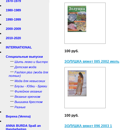
1970-1979
1980-1989
1990-1999
2000-2009
2010-2020
INTERNATIONAL
100 руб.
Специальные выпуски
—
ЗОЛУШКА вяжет 085 2002 июль
Шить легко и быстро
—
Детская мода
—
Fashion plus (мода для
полных)
—
Мода для невысоких
—
Блузы - Юбки - Брюки
—
Филейное вязание
—
Вязание крючком
—
Вышивка Крестом
—
Разные
100 руб.
Верена (Verena)
ANNA BURDA Spaß an
ЗОЛУШКА вяжет 096 2003 1
Handarbeiten