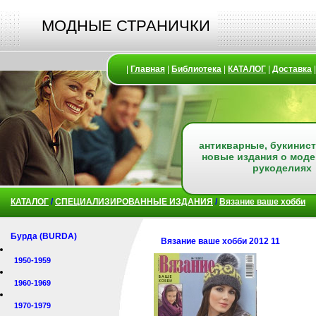
МОДНЫЕ СТРАНИЧКИ
|
Главная
|
Библиотека
|
КАТАЛОГ
|
Доставка
антикварные, букинист
новые издания о моде
рукоделиях
КАТАЛОГ
/
СПЕЦИАЛИЗИРОВАННЫЕ ИЗДАНИЯ
/
Вязание ваше хобби
Бурда (BURDA)
Вязание ваше хобби 2012 11
1950-1959
1960-1969
1970-1979