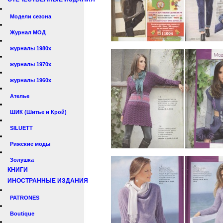
Модели сезона
Журнал МОД
журналы 1980х
журналы 1970х
журналы 1960х
Ателье
ШИК (Шитье и Крой)
SILUETT
Рижские моды
Золушка
КНИГИ
ИНОСТРАННЫЕ ИЗДАНИЯ
PATRONES
Boutique