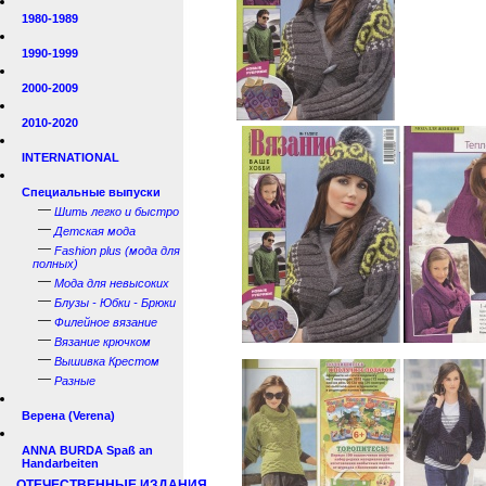
1980-1989
1990-1999
2000-2009
2010-2020
INTERNATIONAL
Специальные выпуски
—
Шить легко и быстро
—
Детская мода
—
Fashion plus (мода для
полных)
—
Мода для невысоких
—
Блузы - Юбки - Брюки
—
Филейное вязание
—
Вязание крючком
—
Вышивка Крестом
—
Разные
Верена (Verena)
ANNA BURDA Spaß an
Handarbeiten
ОТЕЧЕСТВЕННЫЕ ИЗДАНИЯ