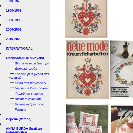
1970-1979
1980-1989
1990-1999
2000-2009
2010-2020
INTERNATIONAL
Специальные выпуски
—
Шить легко и быстро
—
Детская мода
—
Fashion plus (мода для
полных)
—
Мода для невысоких
—
Блузы - Юбки - Брюки
—
Филейное вязание
—
Вязание крючком
—
Вышивка Крестом
—
Разные
Верена (Verena)
ANNA BURDA Spaß an
Handarbeiten