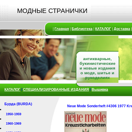
МОДНЫЕ СТРАНИЧКИ
|
Главная
|
Библиотека
|
КАТАЛОГ
|
Доставка
антикварные,
букинистические
и новые издания
о моде, шитье и
рукоделиях
КАТАЛОГ
/
СПЕЦИАЛИЗИРОВАННЫЕ ИЗДАНИЯ
/
Вышивка
Бурда (BURDA)
Neue Mode Sonderheft #4306 1977 Kre
1950-1959
1960-1969