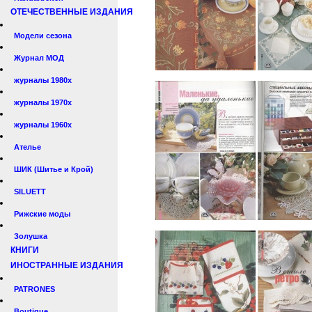
ОТЕЧЕСТВЕННЫЕ ИЗДАНИЯ
Модели сезона
Журнал МОД
журналы 1980х
журналы 1970х
журналы 1960х
Ателье
ШИК (Шитье и Крой)
SILUETT
Рижские моды
Золушка
КНИГИ
ИНОСТРАННЫЕ ИЗДАНИЯ
PATRONES
Boutique