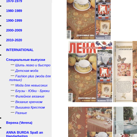
1970-1979
1980-1989
1990-1999
2000-2009
2010-2020
INTERNATIONAL
Специальные выпуски
—
Шить легко и быстро
—
Детская мода
—
Fashion plus (мода для
полных)
—
Мода для невысоких
—
Блузы - Юбки - Брюки
—
Филейное вязание
—
Вязание крючком
—
Вышивка Крестом
—
Разные
Верена (Verena)
ANNA BURDA Spaß an
Handarbeiten