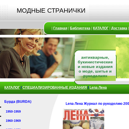
МОДНЫЕ СТРАНИЧКИ
|
Главная
|
Библиотека
|
КАТАЛОГ
|
Доставка
антикварные,
букинистические
и новые издания
о моде, шитье и
рукоделиях
КАТАЛОГ
/
СПЕЦИАЛИЗИРОВАННЫЕ ИЗДАНИЯ
/
Lena Лена
Бурда (BURDA)
Lena Лена Журнал по рукоделию 200
1950-1959
1960-1969