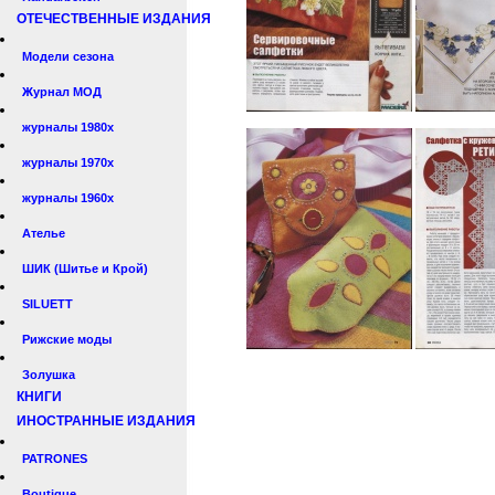
ОТЕЧЕСТВЕННЫЕ ИЗДАНИЯ
Модели сезона
Журнал МОД
журналы 1980х
журналы 1970х
журналы 1960х
Ателье
ШИК (Шитье и Крой)
SILUETT
Рижские моды
Золушка
КНИГИ
ИНОСТРАННЫЕ ИЗДАНИЯ
PATRONES
Boutique