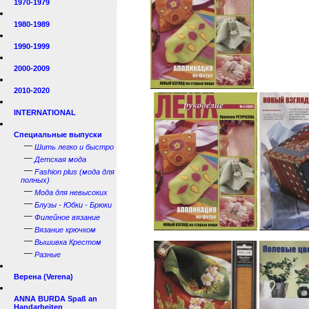
1970-1979
1980-1989
1990-1999
2000-2009
2010-2020
INTERNATIONAL
Специальные выпуски
—
Шить легко и быстро
—
Детская мода
—
Fashion plus (мода для
полных)
—
Мода для невысоких
—
Блузы - Юбки - Брюки
—
Филейное вязание
—
Вязание крючком
—
Вышивка Крестом
—
Разные
Верена (Verena)
ANNA BURDA Spaß an
Handarbeiten