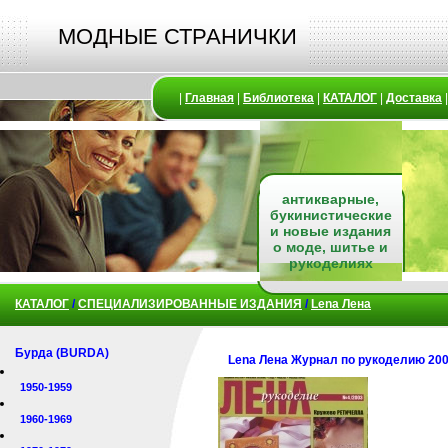
МОДНЫЕ СТРАНИЧКИ
|
Главная
|
Библиотека
|
КАТАЛОГ
|
Доставка
антикварные,
букинистические
и новые издания
о моде, шитье и
рукоделиях
КАТАЛОГ
/
СПЕЦИАЛИЗИРОВАННЫЕ ИЗДАНИЯ
/
Lena Лена
Бурда (BURDA)
Lena Лена Журнал по рукоделию 200
1950-1959
1960-1969