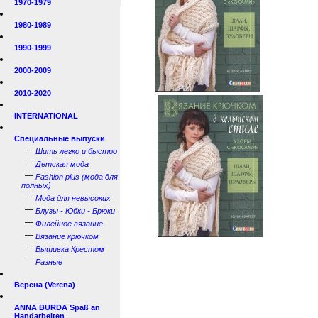
1970-1979
1980-1989
1990-1999
2000-2009
2010-2020
INTERNATIONAL
Специальные выпуски
—
Шить легко и быстро
—
Детская мода
—
Fashion plus (мода для
полных)
—
Мода для невысоких
—
Блузы - Юбки - Брюки
—
Филейное вязание
—
Вязание крючком
—
Вышивка Крестом
—
Разные
Верена (Verena)
ANNA BURDA Spaß an
Handarbeiten