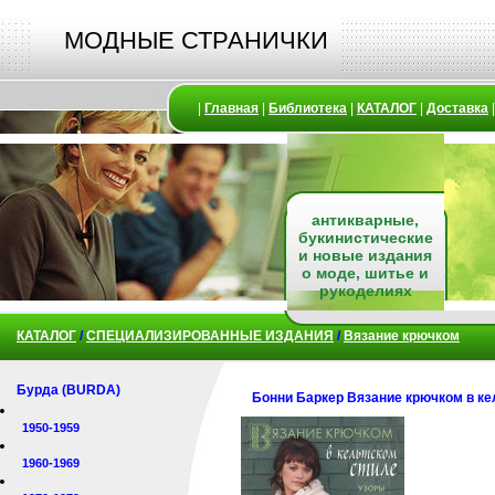
МОДНЫЕ СТРАНИЧКИ
|
Главная
|
Библиотека
|
КАТАЛОГ
|
Доставка
антикварные,
букинистические
и новые издания
о моде, шитье и
рукоделиях
КАТАЛОГ
/
СПЕЦИАЛИЗИРОВАННЫЕ ИЗДАНИЯ
/
Вязание крючком
Бурда (BURDA)
Бонни Баркер Вязание крючком в ке
1950-1959
1960-1969