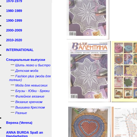
1970-1979
1980-1989
1990-1999
2000-2009
2010-2020
INTERNATIONAL
Специальные выпуски
—
Шить легко и быстро
—
Детская мода
—
Fashion plus (мода для
полных)
—
Мода для невысоких
—
Блузы - Юбки - Брюки
—
Филейное вязание
—
Вязание крючком
—
Вышивка Крестом
—
Разные
Верена (Verena)
ANNA BURDA Spaß an
Handarbeiten