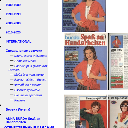
1980-1989
1990-1999
2000-2009
2010-2020
INTERNATIONAL
Специальные выпуски
—
Шить легко и быстро
—
Детская мода
—
Fashion plus (мода для
полных)
—
Мода для невысоких
—
Блузы - Юбки - Брюки
—
Филейное вязание
—
Вязание крючком
—
Вышивка Крестом
—
Разные
Верена (Verena)
ANNA BURDA Spaß an
Handarbeiten
ОТЕЧЕСТВЕННЫЕ ИЗДАНИЯ