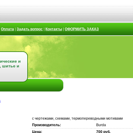
|
Оплата
|
Задать вопрос
|
Контакты
|
ОФОРМИТЬ ЗАКАЗ
ические и
, шитье и
4
с чертежами, схемами, термопереводными мотивами
Производитель:
Burda
Цена:
700 руб.