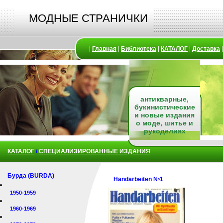
МОДНЫЕ СТРАНИЧКИ
|
Главная
|
Библиотека
|
КАТАЛОГ
|
Доставка
антикварные,
букинистические
и новые издания
о моде, шитье и
рукоделиях
КАТАЛОГ
/
СПЕЦИАЛИЗИРОВАННЫЕ ИЗДАНИЯ
Бурда (BURDA)
Handarbeiten №1
1950-1959
1960-1969