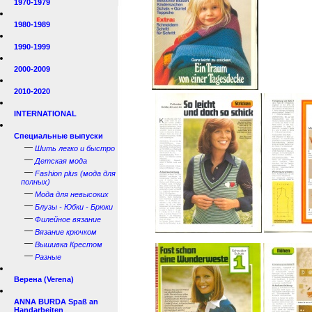
1970-1979
1980-1989
1990-1999
2000-2009
2010-2020
INTERNATIONAL
Специальные выпуски
—
Шить легко и быстро
—
Детская мода
—
Fashion plus (мода для
полных)
—
Мода для невысоких
—
Блузы - Юбки - Брюки
—
Филейное вязание
—
Вязание крючком
—
Вышивка Крестом
—
Разные
Верена (Verena)
ANNA BURDA Spaß an
Handarbeiten