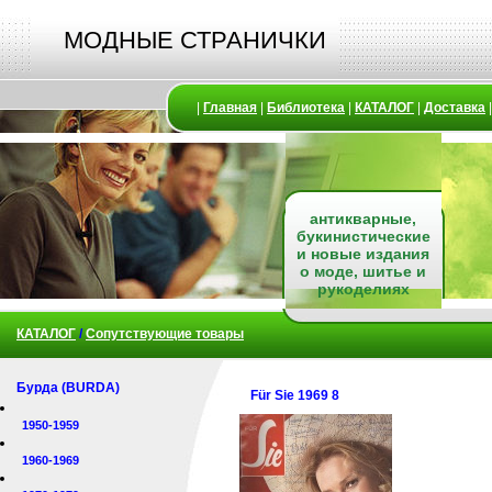
МОДНЫЕ СТРАНИЧКИ
|
Главная
|
Библиотека
|
КАТАЛОГ
|
Доставка
антикварные,
букинистические
и новые издания
о моде, шитье и
рукоделиях
КАТАЛОГ
/
Сопутствующие товары
Бурда (BURDA)
Für Sie 1969 8
1950-1959
1960-1969