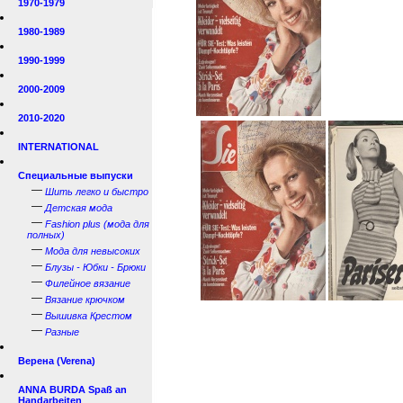
1970-1979
1980-1989
1990-1999
2000-2009
2010-2020
INTERNATIONAL
Специальные выпуски
—
Шить легко и быстро
—
Детская мода
—
Fashion plus (мода для
полных)
—
Мода для невысоких
—
Блузы - Юбки - Брюки
—
Филейное вязание
—
Вязание крючком
—
Вышивка Крестом
—
Разные
Верена (Verena)
ANNA BURDA Spaß an
Handarbeiten