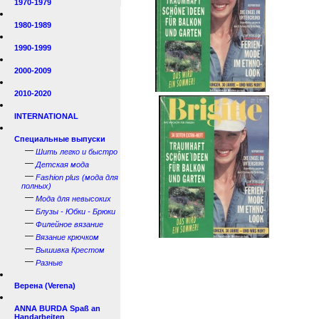
1970-1979
1980-1989
1990-1999
2000-2009
2010-2020
INTERNATIONAL
Специальные выпуски
—
Шить легко и быстро
—
Детская мода
—
Fashion plus (мода для
полных)
—
Мода для невысоких
—
Блузы - Юбки - Брюки
—
Филейное вязание
—
Вязание крючком
—
Вышивка Крестом
—
Разные
Верена (Verena)
ANNA BURDA Spaß an
Handarbeiten