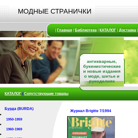
МОДНЫЕ СТРАНИЧКИ
|
Главная
|
Библиотека
|
КАТАЛОГ
|
Доставка
антикварные,
букинистические
и новые издания
о моде, шитье и
рукоделиях
КАТАЛОГ
/
Сопутствующие товары
Бурда (BURDA)
Журнал Brigitte 7/1994
1950-1959
1960-1969